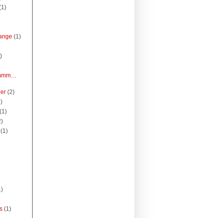
(1)
sange
(1)
)
Hmmm…
ier
(2)
)
(1)
2)
(1)
1)
s
(1)