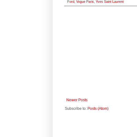
Ford
,
Vogue Paris
,
Yves Saint Laurent
Newer Posts
Subscribe to:
Posts (Atom)