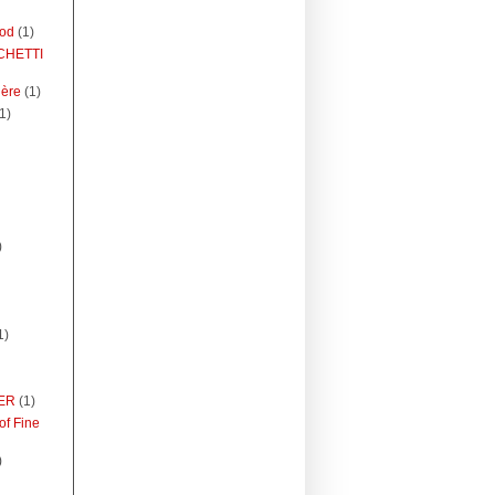
ood
(1)
CHETTI
ière
(1)
1)
)
1)
ER
(1)
of Fine
)