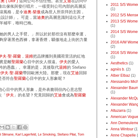
奧 ( Dior )
這間公司不信任他。甚至
艾迪
在訪問中
2011 S/S Wome
推出傢俬與發行唱片，一樣受到公司內部的高層反
(1)
滾風格，是令
迪奧·桀傲
成為世人所崇拜的主因，
2012 S/S Mens
裝設計師」。可是，當
迪奧
的高層意識到這位天才
2013 S/S Wome
羊補牢，唯時已晚。
(1)
2014 S/S Wome
她的男人之手臂。」所以於於那些沒有那麼幸運，
(1)
夠穿著黑色西褲，拿著香煙，驕傲地走上街的力量
2016 A/W Wome
(2)
2016 S/S Wome
伊夫·聖·羅蘭
，
湯姆
把品牌搬到美國荷里活的紅地
(1)
實是離
聖
羅蘭
心目中的女人很遠。
伊夫
的愛人
Aesthetics
(1)
誇的愚蠢」。幸運的是，其後取代
湯姆
的 Stefano
agnès b.
(2)
的
伊夫·聖·羅蘭
帶回歐洲大陸。那麼，現在
艾迪
回歸
Alber Elbaz
(1)
是否符合
聖羅蘭
心目中的女人形象呢？
Alessandro Mic
Alexander Baum
他心目中的男人形象，是外表脆弱但內心意志堅
(1)
失「
伊夫
」的名望？究竟回歸的
艾迪
會成為
聖羅蘭
Alexander McQ
Alexander Wan
Altuzarra
(1)
American Vogu
Ann Demeuleme
Anna Wintour
(1
i Slimane
,
Karl Lagerfeld
,
Le Smoking
,
Stefano Pilat
,
Tom
Anne Chapelle