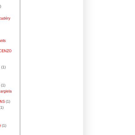
)
cudéry
ants
NCENZO
g
(1)
(1)
argiela
ENS
(1)
(1)
r
(1)