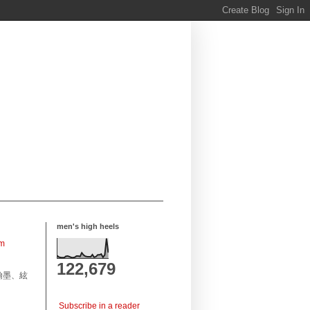
men's high heels
om
122,679
翰墨、絃
Subscribe in a reader