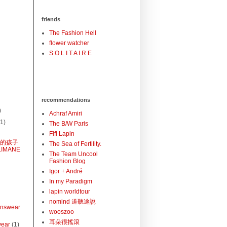
friends
The Fashion Hell
flower watcher
S O L I T A I R E
recommendations
)
Achraf Amiri
(1)
The B/W Paris
Fifi Lapin
蘭的孩子
The Sea of Fertility.
LIMANE
The Team Uncool
Fashion Blog
Igor + André
In my Paradigm
lapin worldtour
nomind 道聽途說
nswear
wooszoo
耳朵很搖滾
wear
(1)