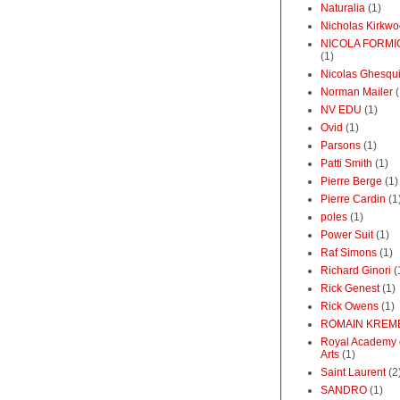
Naturalia
(1)
Nicholas Kirkw
NICOLA FORMI
(1)
Nicolas Ghesqu
Norman Mailer
(
NV EDU
(1)
Ovid
(1)
Parsons
(1)
Patti Smith
(1)
Pierre Berge
(1)
Pierre Cardin
(1
poles
(1)
Power Suit
(1)
Raf Simons
(1)
Richard Ginori
(
Rick Genest
(1)
Rick Owens
(1)
ROMAIN KREM
Royal Academy 
Arts
(1)
Saint Laurent
(2
SANDRO
(1)