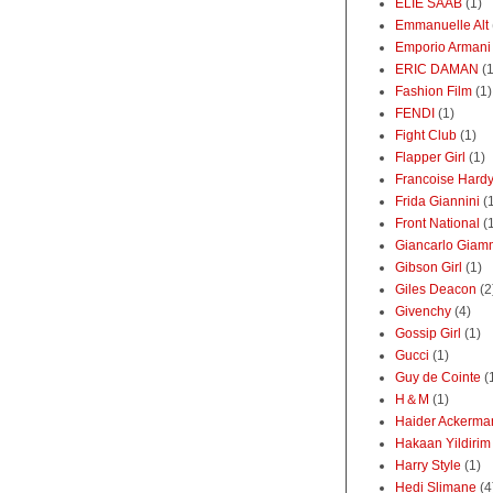
ELIE SAAB
(1)
Emmanuelle Alt
Emporio Armani
ERIC DAMAN
(1
Fashion Film
(1)
FENDI
(1)
Fight Club
(1)
Flapper Girl
(1)
Francoise Hard
Frida Giannini
(
Front National
(
Giancarlo Giamm
Gibson Girl
(1)
Giles Deacon
(2
Givenchy
(4)
Gossip Girl
(1)
Gucci
(1)
Guy de Cointe
(
H＆M
(1)
Haider Ackerma
Hakaan Yildirim
Harry Style
(1)
Hedi Slimane
(4