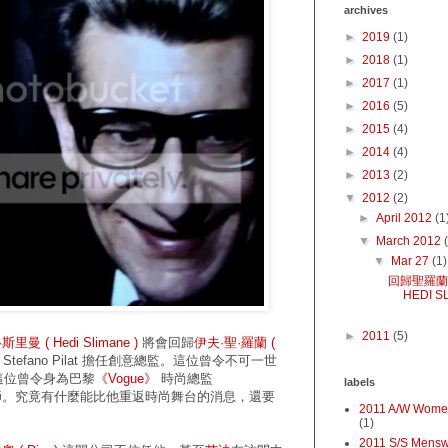
archives
►
2019
(1)
►
2018
(1)
►
2017
(1)
►
2016
(5)
►
2015
(4)
►
2014
(4)
►
2013
(2)
▼
2012
(2)
►
April 2012
(1
▼
March 2012
▼
Mar 27
(1)
回歸聖羅
HEDI S
►
2011
(5)
斯里曼 ( Hedi Slimane )
將會回歸
伊夫·聖·羅蘭 (
tefano Pilat 擔任創意總監。這位曾令不可一世
這位曾令身為巴黎
《Vogue》
時尚總監
labels
穿的設計師。究竟有什麼能比他重返時尚舞台的消息，還要
2011 A/W Wome
(1)
2011 S/S Mens