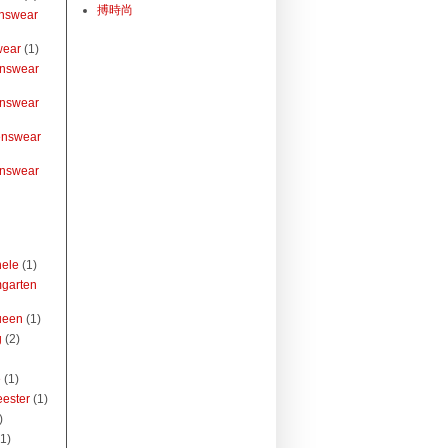
搏時尚
nswear
wear
(1)
nswear
nswear
nswear
nswear
hele
(1)
garten
ueen
(1)
g
(2)
e
(1)
ester
(1)
)
(1)