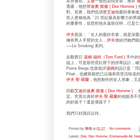
眾所週知，
艾迪
一值想染指女裝，無奈
迪
透露，他想替
迪奧·桀傲 ( Dior Homme )
對。其實，我們也清楚
艾迪
熱愛的青春搖
世人更稱他為「21 世紀最具影響力的男
的重要性，並想把他永遠留住時，已是亡
伊夫
曾說：「女人的最好衣裳，就是深愛
擁有男人手臂的女人，
伊夫
便給抒她們能
──Le Smoking 系列。
反觀舊日
湯姆·福特（Tom Ford )
手中的
毯上，可是那些霓紅燈下的誇華設計，確
Pierre Berge 也曾批評
湯姆
的設計是「浮
Pilati，也總算能把已沾滿美荷里活味道
伊夫·聖·羅蘭
，他想創作的女人形象，又
回顧
艾迪
的
迪奧·桀傲 ( Dior Homme )
，
定。究竟出身於
伊夫·聖·羅蘭
的他能否不
的好孩子？還是壞孩子？
我們只好識目以待。
Posted by
陳槐
at
01:27
No comments:
Labels:
Dior
,
Dior Homme
,
Emmanuelle Alt
,
Hed