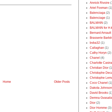
Annick Rivoire
(
Ariel Foxman
(1
Balenciaga
(2)
Balenciage
(1)
BALMAIN
(2)
BALMAIN for 
Bernard Arnault
Brasserie Barbè
bvba32
(1)
Callaghan
(1)
Cathy Horyn
(2)
Chanel
(4)
Charlotte Casir
Christian Dior
(1
Christophe Dec
Christophe Lem
Home
Older Posts
Coco Chanel
(1
Dakota Johnson
David Brooks
(1
Demna Gvasali
Dior
(2)
Dior Homme
(3)