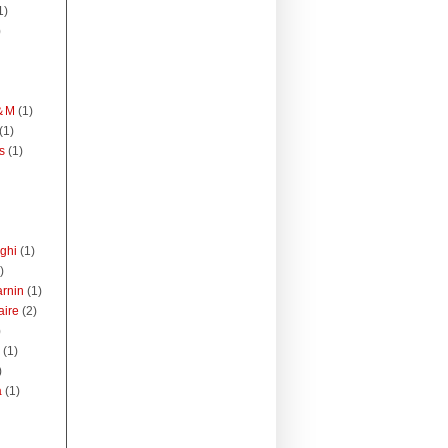
1)
)
H＆M
(1)
(1)
s
(1)
aghi
(1)
)
arnin
(1)
aire
(2)
)
(1)
)
a
(1)