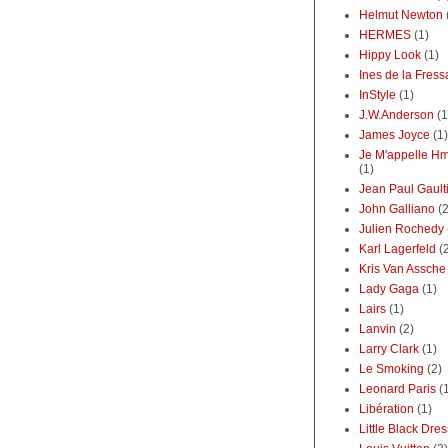
Helmut Newton
HERMES
(1)
Hippy Look
(1)
Ines de la Fres
InStyle
(1)
J.W.Anderson
(1
James Joyce
(1)
Je M'appelle 
(1)
Jean Paul Gault
John Galliano
(2
Julien Rochedy
Karl Lagerfeld
(
Kris Van Assche
Lady Gaga
(1)
Lairs
(1)
Lanvin
(2)
Larry Clark
(1)
Le Smoking
(2)
Leonard Paris
(
Libération
(1)
Little Black Dres