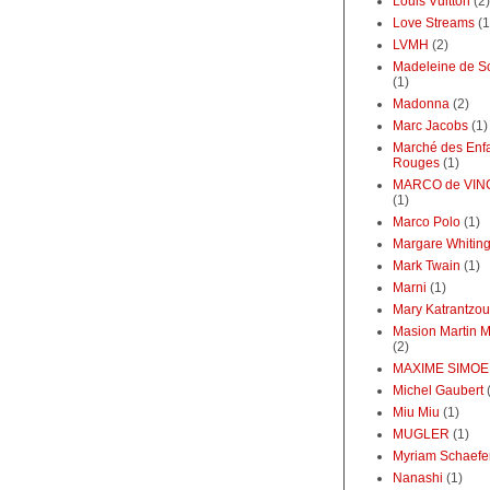
Louis Vuitton
(2)
Love Streams
(1
LVMH
(2)
Madeleine de S
(1)
Madonna
(2)
Marc Jacobs
(1)
Marché des Enf
Rouges
(1)
MARCO de VI
(1)
Marco Polo
(1)
Margare Whitin
Mark Twain
(1)
Marni
(1)
Mary Katrantzou
Masion Martin M
(2)
MAXIME SIMO
Michel Gaubert
Miu Miu
(1)
MUGLER
(1)
Myriam Schaefe
Nanashi
(1)