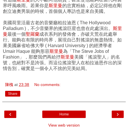
界呼風喚雨。若果你是
斯里曼
的忠實粉絲，必定記得他在剛
創立迪奧男裝的時候，首個個人專訪也是來自美國。
美國荷里活最古老的音樂廳柏拉迪恩 ( The Hollywood
Palladium )，不少音樂界的搖滾巨星也曾在此處演出。
斯里
曼
最後一個
聖羅蘭
成衣系列的發佈會，亦破天荒在此處舉
行。能夠在有限的時尚界，展現自己對搖滾的無盡熱情。如
果美國麻省哈佛大學 ( Harvard University ) 的經濟學者
Umair Haque 能夠形容
斯里曼
為「The Steve Jobs of
Fashion」，那麼我們再給抒
斯里曼
美國「搖滾聖人」的名
號，也絕對不是誇張。而這位搖滾聖人在柏拉迪恩作出的深
情告別，確實是一個令人不捨的完美結局。
陳槐
at
23:38
No comments:
Share
‹
›
Home
View web version