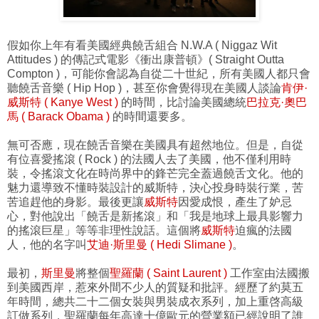
假如你上年有看美國經典饒舌組合 N.W.A ( Niggaz Wit
Attitudes ) 的傳記式電影《衝出康普頓》( Straight Outta
Compton )，可能你會認為自從二十世紀，所有美國人都只會
聽饒舌音樂 ( Hip Hop )，甚至你會覺得現在美國人談論
肯伊·
威斯特 ( Kanye West )
的時間，比討論美國總統
巴拉克·奧巴
馬 ( Barack Obama )
的時間還要多。
無可否應，現在饒舌音樂在美國具有超然地位。但是，自從
有位喜愛搖滾 ( Rock ) 的法國人去了美國，他不僅利用時
裝，令搖滾文化在時尚界中的鋒芒完全蓋過饒舌文化。他的
魅力還導致不懂時裝設計的威斯特，決心投身時裝行業，苦
苦追趕他的身影。最後更讓
威斯特
因愛成恨，產生了妒忌
心，對他說出「饒舌是新搖滾」和「我是地球上最具影響力
的搖滾巨星」等等非理性說話。這個將
威斯特
迫瘋的法國
人，他的名字叫
艾迪·斯里曼 ( Hedi Slimane )
。
最初，
斯里曼
將整個
聖羅蘭 ( Saint Laurent )
工作室由法國搬
到美國西岸，惹來外間不少人的質疑和批評。經歷了約莫五
年時間，總共二十二個女裝與男裝成衣系列，加上重啓高級
訂做系列，聖羅蘭每年高達十億歐元的營業額已經說明了誰