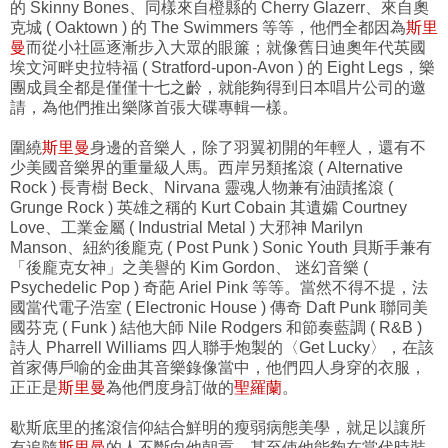
的 Skinny Bones、同樣來自橙縣的 Cherry Glazerr、來自奧
克城 ( Oaktown ) 的 The Swimmers 等等，他們全都因為
斯里
曼
而從小社區逐漸步入大眾的眼簾；就像舊日迪奧年代英國
埃文河畔史拉特福 ( Stratford-upon-Avon ) 的 Eight Legs，樂
團成員全都是僅僅十七之齡，就能夠得到日本唱片公司的邀
請，為他們推出樂隊首張大碟專輯一樣。
圍繞
斯里曼
身邊的音樂人，除了羽翼初開的年輕人，還有不
少美國音樂界的重量級人馬。西岸另類搖滾 ( Alternative
Rock ) 長青樹 Beck、Nirvana 靈魂人物兼有油蹟搖滾 (
Grunge Rock ) 英雄之稱的 Kurt Cobain 其遺孀 Courtney
Love、工業金屬 ( Industrial Metal ) 大邪神 Marilyn
Manson、紐約後龐克 ( Post Punk ) Sonic Youth 貝斯手兼有
「後龐克女神」之美譽的 Kim Gordon、 迷幻音樂 (
Psychedelic Pop ) 奇葩 Ariel Pink 等等。當然不得不提，法
國當代電子浩室 ( Electronic House ) 傳奇 Daft Punk 聯同美
國芬克 ( Funk ) 結他大師 Nile Rodgers 和節奏藍調 ( R&B )
詩人 Pharrell Williams 四人聯手炮製的〈Get Lucky〉，在該
首家傳戶喻的金曲其音樂錄像當中，他們四人身穿的衣服，
正正是
斯里曼
為他們度身訂做的
聖羅蘭
。
歇斯底里的搖滾信仰結合鮮明的瘦弱病態美學，就足以讓所
有追隨
斯里曼
的人不斷向他朝貢，甚至使他能夠在當代時裝