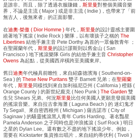
是誰非。而且，除了透過衣服賺錢，
斯里曼
對整個美國音樂
界，不論是主流 ( Major ) 或是非主流 ( Indie )，也帶來了「前
無古人，後無來者」的正面影響。
在
迪奧·桀傲 ( Dior Homme )
年代，
斯里曼
的設計靈感主要圍
繞著地下搖滾 ( Indie Rock ) 樂隊，以有壞孩子之稱的
The
Libertines
結他手兼主音 Pete Dorthy 為首的一眾倫敦青年 ；
在聖羅蘭年代，
斯里曼
的設計謬斯則以舊金山 ( San
Francisco ) 地下搖滾樂隊 Girls 的結他手兼主音
Christopher
Owens
為起點，從美國西岸橫跨至美國東岸。
舊日
迪奧
年代極具前瞻性，來自紹森德濱海 ( Southend-on-
Sea ) 的
These New Puritans
雙子 Barnett 兄弟；在
聖羅蘭
年代，
斯里曼
同樣找到來自加利福尼亞州 ( California ) 橙縣 (
Orange County ) 的新世紀龐克 ( Neo Punk )
The Garden
雙
生兒 Shears 兄弟。何況
斯里曼
比任何美國人更願意發掘美國
的搖滾音樂。來自拉古拿海灘 ( Laguna Beach ) 的 迷幻鬼才
Ty Segall、來自密西根州 ( Michigan ) 薩吉諾市 ( City of
Saginaw ) 的騷靈搖滾黑人青年 Curtis Harding、著名豔星
Pamela Anderson 之子同時也是沖浪搖滾 ( Surf Rock ) 明日
之星的 Dylan Lee。還有數之不盡的地下搖滾少年。例如，
需要在 Kickstarter 集資推出唱片，來自紐約蒂伏利 ( Tivoli )