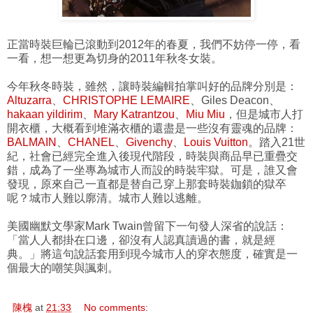
正當時裝巨輪已滾動到2012年的春夏，我們不妨停一停，看
一看，想一想更為切身的2011年秋冬女裝。
今年秋冬時裝，雖然，讓時裝編輯拍掌叫好的品牌分別是：
Altuzarra
、
CHRISTOPHE LEMAIRE
、Giles Deacon、
hakaan yildirim
、
Mary Katrantzou
、
Miu Miu
，但是城市人打
開衣櫃，大概看到堆滿衣櫃的還盡是一些沒有靈魂的品牌：
BALMAIN
、
CHANEL
、
Givenchy
、
Louis Vuitton
。踏入21世
紀，社會已經完全進入後現代階段，時裝與商品早已重疊交
錯，成為了一坐專為城市人而設的時裝牢獄。可是，誰又會
發現，原來自己一直都是替自己穿上那套時裝鉫鎖的獄卒
呢？城市人難以廓清。城市人難以逃離。
美國幽默文學家Mark Twain曾留下一句發人深省的說話：
「當人人都掛在口邊，卻沒有人認真讀過的書，就是經
典。」將這句說話套用到現今城市人的穿衣態度，確實是一
個最大的嘲笑與諷刺。
陳槐
at
21:33
No comments: