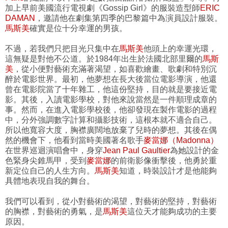
加上早前美國流行電視劇《Gossip Girl》的服裝造型師
ERIC
DAMAN
，邀請他在劇集第四季的巴黎篇中為演員設計服裝。
馬斯美
確實是位十分幸運的男孩。
不過，若我們只把目光只集中在
馬斯美
他頭上的幸運光環，
這無疑是對他不公道。於1984年出生於法國北部里爾的
馬斯
美
，從小便對藝術充滿著渴望，如喜歡繪畫、歌劇和特別沉
醉於電影世界。最初，他夢想在長大後當位電影導演，他還
曾在電影院當了十年雜工，他這份堅持，目的就是要接近電
影。其後，入讀電影學校，對他來說當然是一件順理成章的
事。然而，在進入電影學校後，他卻發現在製作電影的過程
中，分外強調數字計算和攝影技術，這根本就不適合自己。
所以他寬容大度，胸襟廣闊地放棄了兒時的夢想。其後在偶
然的機會下，他看到當時美國著名歌手
麥當娜（Madonna）
在世界巡迴演唱會中，身穿
Jean Paul Gaultier
為她設計的金
色緊身尖錐馬甲，受到
麥當娜
的前衛影像衝擊後，他勇於重
新定位自己的人生方向。
馬斯美
知道，時裝設計才是他能夠
具體地表現自我的舞台。
我們可以看到，從小對藝術的渴望，對藝術的堅持，對藝術
的胸襟，對藝術的勇氣，是
馬斯美
這位天才能夠成功的主要
原因。