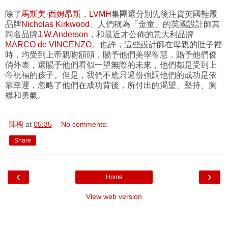
除了
馬斯美·西姆昂斯
，
LVMH
集團還分別先後注資英國鞋履
品牌
Nicholas Kirkwood
、人們稱為「金童」的英國設計師其
同名品牌
J.W.Anderson
，和最近才公佈的意大利品牌
MARCO de VINCENZO
。也許，這些設計師在母親的肚子裡
時，均受到上帝親吻額頭，賜予他們美學智慧，賜予他們俊
俏外表，還賜予他們看似一望無際的未來，他們都是受到上
帝祝福的孩子。但是，我們不應只過份強調他們的成功是依
靠幸運，忽略了他們在成功背後，所付出的渴望、堅持、胸
襟和勇氣。
陳槐
at
05:35
No comments:
Share
‹
›
Home
View web version