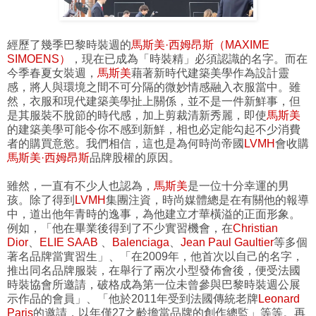
經歷了幾季巴黎時裝週的
馬斯美·西姆昂斯（MAXIME
SIMOENS）
，現在已成為「時裝精」必須認識的名字。而在
今季春夏女裝週，
馬斯美
藉著新時代建築美學作為設計靈
感，將人與環境之間不可分隔的微妙情感融入衣服當中。雖
然，衣服和現代建築美學扯上關係，並不是一件新鮮事，但
是其服裝不脫節的時代感，加上剪裁清新秀麗，即使
馬斯美
的建築美學可能令你不感到新鮮，相也必定能勾起不少消費
者的購買意慾。我們相信，這也是為何時尚帝國
LVMH
會收購
馬斯美·西姆昂斯
品牌股權的原因。
雖然，一直有不少人也認為，
馬斯美
是一位十分幸運的男
孩。除了得到
LVMH
集團注資，時尚媒體總是在有關他的報導
中，道出他年青時的逸事，為他建立才華橫溢的正面形象。
例如，「他在畢業後得到了不少實習機會，在
Christian
Dior
、
ELIE SAAB
、
Balenciaga
、
Jean Paul Gaultier
等多個
著名品牌當實習生」、「在2009年，他首次以自己的名字，
推出同名品牌服裝，在舉行了兩次小型發佈會後，便受法國
時裝協會所邀請，破格成為第一位未曾參與巴黎時裝週公展
示作品的會員」、「他於2011年受到法國傳統老牌
Leonard
Paris
的邀請，以年僅27之齡擔當品牌的創作總監」等等。再