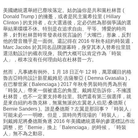
美國總統選舉經已塵埃落定。姑勿論你是共和黨杜林普 (
Donald Trump ) 的擁躉，或者是民主黨希拉里 ( Hillary
Clinton ) 的支持者，在大選過後，定必仍然為那個爭議的選
舉結果喋喋不休。特別是在追求自由、平等、博愛的時尚
界，針對杜林普時常發表歧視言論的「大嘴巴」形象，反對
他的聲音幾乎是一面倒。還記得在 2016 年秋冬紐約時裝週，
Marc Jacobs 於其同名品牌謝幕時，身穿其本人替希拉里競
選活動設計的襯衣現身。我們大概可以肯定作為「時裝
人」，根本沒有任何理由站在杜林普一方。
然而，凡事總有例外。1 月 18 日正午 12 時，萬眾矚目的格
魯吉亞時尚設計新星戴姆尼·吉薩黎亞 ( Demna Gvasalia )，
在巴黎世家 ( Balenciaga ) 2017 年秋冬男裝時尚秀為所有
「時裝人」帶來一個被遺忘的角度。戴姆尼告訴你，不擁護
杜林普，也不一定要支持希拉里。我們還有第三個選擇，就
是來自紐約布魯克林，無黨無派的左翼老人伯尼·桑德斯 (
Bernie Sanders )。誰是桑德斯？左翼是那回事？「時裝人」
可能未必一一明瞭。但是，當時尚秀現場的「時裝人」，看
到戴姆尼將桑德斯
角逐 2016 年美國總統選舉的參選標誌作出
調整，把「Bernie」換上「Balenciaga」的時候，「時裝
人」無不為之動容。