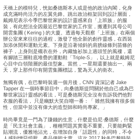
天橋上的模特兒，恍如桑德斯本人或是他的政治內閣，化身
成充滿時尚活力的左翼先鋒。
跳出政治框架回到設計層面，
戴姆尼表示今季巴黎世家的設計靈感來自「上班族」的服
裝，有此想法全因最近巴黎世家的工作室，搬遷到其母公司
開雲集團 ( Kering ) 的大廈。透過每天觀察「上班族」在兩個
辦公室來來往往的過程，激發了他全新的創作靈感，在西裝
加添休閒和運動元素。下身是沿著傾斜的肩膀線條到苗條的
褲子，上身則是襯衣在外，內藏恤衫加上過頭笠的風褸，還
有腳踏三層鞋底堆疊的運動鞋「Triple-S」，以上就是戴姆尼
心目中白領階層的最佳型象。當然，一星期還要抽出一、兩
天，穿上那件印有開雲集團標誌，驚為天人的衛衣。
無獨有偶，在巴黎時裝週一個月後，CNN 資深記者 Jake
Tapper 在一個時事節目中，向桑德斯提問關於他自己成為巴
黎世家設計靈感的看法，可是桑德斯完全沒有告訴我們他對
衣服的看法， 只是幽默大笑自嘲一番：「 雖然我擁有很多個
性，但當中並沒有偉大的造型師和時尚專家。」
時尚畢竟是一門為了賺錢的生意，什麼是伯尼·桑德斯，什麼
是「民主社會主義」，種種問題其實毫不重要。只要能夠緊
貼潮流，優雅地沾光，在增加自身「話題性」的同時，不令
人感到憎惡煩厭，產品便能大賣。這次 2017 秋冬巴黎時裝