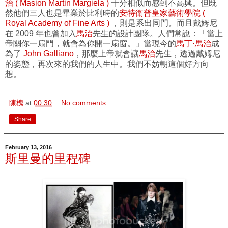
治 ( Masion Martin Margiela )
十分相似而感到不高興。但既
然他們三人也是畢業於比利時的
安特衛普皇家藝術學院 (
Royal Academy of Fine Arts )
，則是系出同門。而且戴姆尼
在 2009 年也曾加入
馬治
先生的設計團隊。人們常說：「當上
帝關你一扇門，就會為你開一扇窗。」當現今的
馬丁·馬治
成
為了
John Galliano
，那麼上帝就會讓
馬治
先生，透過戴姆尼
的姿態，再次來的我們的人生中。我們不妨朝這個好方向
想。
陳槐
at
00:30
No comments:
Share
February 13, 2016
斯里曼的里程碑