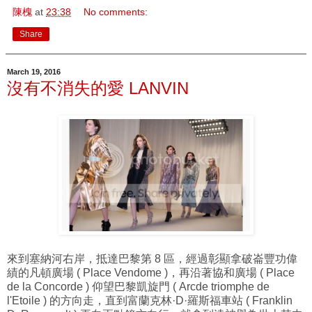
陳槐
at
23:38
No comments:
Share
March 19, 2016
沒有不消失的愛 LANVIN
來到塞納河右岸，抵達巴黎第 8 區，經過彰顯拿破崙豐功偉
績的凡頓廣場 ( Place Vendome )，再沿著協和廣場 ( Place
de la Concorde ) 仰望巴黎凱旋門 ( Arcde triomphe de
l'Etoile ) 的方向走，直到富蘭克林·D·羅斯福車站 ( Franklin