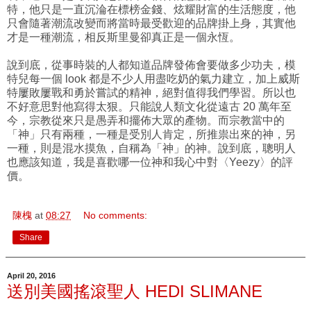
特，他只是一直沉淪在標榜金錢、炫耀財富的生活態度，他
只會隨著潮流改變而將當時最受歡迎的品牌掛上身，其實他
才是一種潮流，相反斯里曼卻真正是一個永恆。
說到底，從事時裝的人都知道品牌發佈會要做多少功夫，模
特兒每一個 look 都是不少人用盡吃奶的氣力建立，加上威斯
特屢敗屢戰和勇於嘗試的精神，絕對值得我們學習。所以也
不好意思對他寫得太狠。只能說人類文化從遠古 20 萬年至
今，宗教從來只是愚弄和擺佈大眾的產物。而宗教當中的
「神」只有兩種，一種是受別人肯定，所推祟出來的神，另
一種，則是混水摸魚，自稱為「神」的神。說到底，聰明人
也應該知道，我是喜歡哪一位神和我心中對〈Yeezy〉的評
價。
陳槐
at
08:27
No comments:
Share
April 20, 2016
送別美國搖滾聖人 HEDI SLIMANE