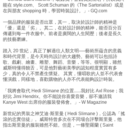
能在 style.com、 Scott Schuman 的《The Sartorialist》或是
在與朋友 shopping 時，學習時裝設計。」- GQ.com
一個品牌的服裝是否出眾，其一，取決於設計師的精神是
「優」還是「劣」。其二，在於設計師的精神，能否百分百
傳遞到每一件衣服中。前者是廣闊的人生閱歷；後者是長久
的技藝磨練。
踏入 20 世紀，真正了解過往人類文明──藝術所藴含的意義
和時代背景，是今天時尚設計的大趨勢。藝術可以包括詩
歌、戲劇、繪畫、雕塑、舞蹈、音樂，等等。很明顯，雖然
威斯特懂得饒舌，可是他對藝術美學的認知程度實質有多
少，真的令人不禁產生懷疑。 其實，懂唱歌的人並不代表會
懂演戲，同樣地，喜歡購物的人亦不代表能夠設計時裝。
「我將會取代 Hedi Slimane 的位置......我好比 Axl Rose；我
好比 Jimi Hendrix。你不能說你喜愛音樂，卻不邀請我
Kanye West 出席你的服裝發佈會。」- W Magazine
新世紀的男裝之神艾迪·斯里曼 ( Hedi Slimane )，公認為「搖
滾的忠實信徒」。威斯特曾多次在不同場合評擊斯里曼，他
指出斯里曼的服裝雖然不錯。但是，一條聖羅蘭 ( Saint