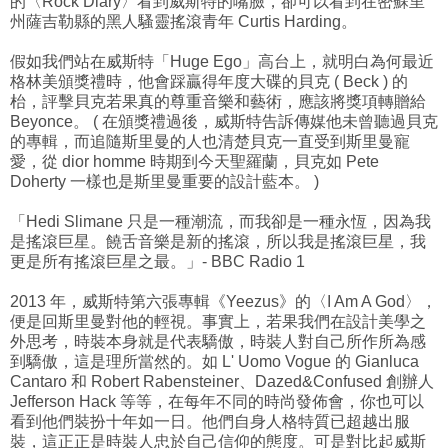
的〈Rock Diary〉看到威斯特的嘴臉，卻可以看到在密蘇里
州薩吉勒縣的黑人騷靈搖滾青年 Curtis Harding。
假如我們站在威斯特「Huge Ego」高台上，就明白為何最近
格林美頒獎禮時，他會踩贏得年度大碟的貝克 ( Beck ) 的
枱，評擊貝克若果真的尊重音樂和藝術，應該將獎項轉贈給
Beyonce。 ( 在頒獎禮過後，威斯特告訴傳媒他未曾聽過貝克
的專輯，而追隨斯里曼的人也清楚貝克一直受到斯里曼寵
愛，從 dior homme 時期到今天聖羅蘭，貝克如 Pete
Doherty 一樣也是斯里曼重要的設計藍本。 )
「Hedi Slimane 只是一種潮流，而我卻是一種永恆，因為我
是搖滾巨星。饒舌音樂是新的搖滾，所以我是搖滾巨星，我
更是所有搖滾巨星之最。」- BBC Radio 1
2013 年，威斯特第六張專輯《Yeezus》的〈I Am A God〉，
便是回斯里曼對他的輕視。事實上，若果我們在設計美學之
外思考，時裝本身就是代表驕傲，時裝人對自己所作所為感
到驕傲，這是理所當然的。如 L' Uomo Vogue 的 Gianluca
Cantaro 和 Robert Rabensteiner、Dazed&Confused 創辦人
Jefferson Hack 等等，在每年不同的時尚發佈會，你也可以
看到他們裝扮十年如一日。他們自身人格特質已超越出服
裝，這正正是時裝人忠於自己信仰的態度。可是對比起威斯