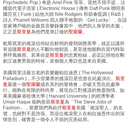
Psychedelic Pop ) 奇葩 Ariel Pink 等等。當然不得不提，法
國當代電子浩室 ( Electronic House ) 傳奇 Daft Punk 聯同美
國芬克 ( Funk ) 結他大師 Nile Rodgers 和節奏藍調 ( R&B )
詩人 Pharrell Williams 四人聯手炮製的〈Get Lucky〉，在該
首家傳戶喻的金曲其音樂錄像當中，他們四人身穿的衣服，
正正是
斯里曼
為他們度身訂做的
聖羅蘭
。
歇斯底里的搖滾信仰結合鮮明的瘦弱病態美學，就足以讓所
有追隨
斯里曼
的人不斷向他朝貢，甚至使他能夠在當代時裝
界呼風喚雨。若果你是
斯里曼
的忠實粉絲，必定記得他在剛
創立迪奧男裝的時候，首個個人專訪也是來自美國。
美國荷里活最古老的音樂廳柏拉迪恩 ( The Hollywood
Palladium )，不少音樂界的搖滾巨星也曾在此處演出。
斯里
曼
最後一個
聖羅蘭
成衣系列的發佈會，亦破天荒在此處舉
行。能夠在有限的時尚界，展現自己對搖滾的無盡熱情。如
果美國麻省哈佛大學 ( Harvard University ) 的經濟學者
Umair Haque 能夠形容
斯里曼
為「The Steve Jobs of
Fashion」，那麼我們再給抒
斯里曼
美國「搖滾聖人」的名
號，也絕對不是誇張。而這位搖滾聖人在柏拉迪恩作出的深
情告別，確實是一個令人不捨的完美結局。