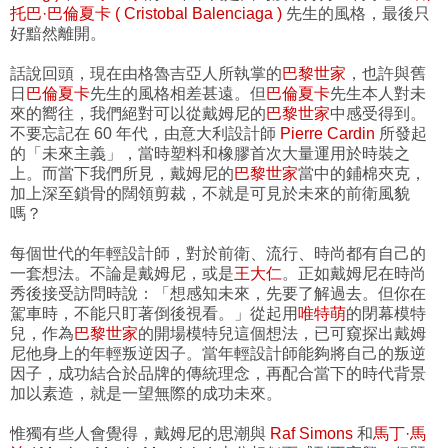
托巴·巴倫夏卡 ( Cristobal Balenciaga )
先生的風格，最後只
好黯然離開。
話說回頭，現在由格魯吉亞人所執掌的
巴黎世家
，也許與舊
日
巴倫夏卡
先生的風格相差甚遠。但
巴倫夏卡
先生本人對未
來的嚮往，我們絕對可以從戴姆尼的
巴黎世家
中感受得到。
不要忘記在 60 年代，由意大利設計師
Pierre Cardin
所發起
的「未來主義」，當時塑料和橡膠首次大量運用於時裝之
上。而當下我們所見，戴姆尼的
巴黎世家
當中的鋪棉夾克，
加上深至鎖骨的闊領剪裁，不就是可見於未來的前衛風貌
嗎？
每個世代的年輕設計師，對於前衛、流行、時尚都有自己的
一套想法。不論是戴姆尼，或是
王大仁
。正如戴姆尼在時尚
秀後接受訪問時說：「想感知未來，先要了解過去。但你在
駕車時，不能只盯著倒後視看。」從起用
唯特萌
的閉幕模特
兒，作為
巴黎世家
的開場模特兒這個想法，已可窺探出戴姆
尼他身上的年輕叛逆因子。當年輕設計師能夠將自己的叛逆
因子，成功結合於品牌的傳統理念，再配合當下的時代背景
加以素造，就是一望無際的成功未來。
惟獨有些人會覺得，戴姆尼的思潮與
Raf Simons
和
馬丁·馬