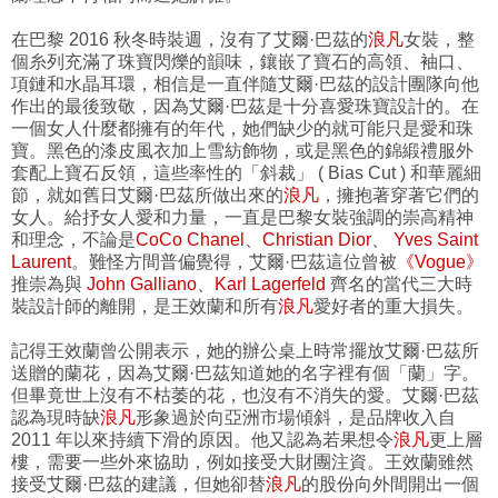
在巴黎 2016 秋冬時裝週，沒有了艾爾·巴茲的
浪凡
女裝，整
個糸列充滿了珠寶閃爍的韻味，鑲嵌了寶石的高領、袖口、
項鏈和水晶耳環，相信是一直伴隨艾爾·巴茲的設計團隊向他
作出的最後致敬，因為艾爾·巴茲是十分喜愛珠寶設計的。在
一個女人什麼都擁有的年代，她們缺少的就可能只是愛和珠
寶。黑色的漆皮風衣加上雪紡飾物，或是黑色的錦緞禮服外
套配上寶石反領，這些率性的「斜裁」 ( Bias Cut ) 和華麗細
節，就如舊日艾爾·巴茲所做出來的
浪凡
，擁抱著穿著它們的
女人。給抒女人愛和力量，一直是巴黎女裝強調的崇高精神
和理念，不論是
CoCo Chanel
、
Christian Dior
、
Yves Saint
Laurent
。難怪方間普偏覺得，艾爾·巴茲這位曾被
《Vogue》
推崇為與
John Galliano
、
Karl Lagerfeld
齊名的當代三大時
裝設計師的離開，是王效蘭和所有
浪凡
愛好者的重大損失。
記得王效蘭曾公開表示，她的辦公桌上時常擺放艾爾·巴茲所
送贈的蘭花，因為艾爾·巴茲知道她的名字裡有個「蘭」字。
但畢竟世上沒有不枯萎的花，也沒有不消失的愛。艾爾·巴茲
認為現時缺
浪凡
形象過於向亞洲市場傾斜，是品牌收入自
2011 年以來持續下滑的原因。他又認為若果想令
浪凡
更上層
樓，需要一些外來協助，例如接受大財團注資。王效蘭雖然
接受艾爾·巴茲的建議，但她卻替
浪凡
的股份向外間開出一個