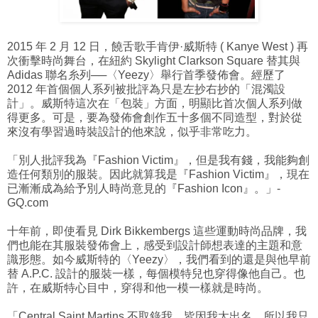
2015 年 2 月 12 日，饒舌歌手肯伊·威斯特 ( Kanye West ) 再
次衝擊時尚舞台，在紐約 Skylight Clarkson Square 替其與
Adidas 聯名糸列──〈Yeezy〉舉行首季發佈會。經歷了
2012 年首個個人系列被批評為只是左抄右抄的「混濁設
計」。威斯特這次在「包裝」方面，明顯比首次個人系列做
得更多。可是，要為發佈會創作五十多個不同造型，對於從
來沒有學習過時裝設計的他來說，似乎非常吃力。
「別人批評我為『Fashion Victim』，但是我有錢，我能夠創
造任何類別的服裝。因此就算我是『Fashion Victim』，現在
已漸漸成為給予別人時尚意見的『Fashion Icon』。」-
GQ.com
十年前，即使看見 Dirk Bikkembergs 這些運動時尚品牌，我
們也能在其服裝發佈會上，感受到設計師想表達的主題和意
識形態。如今威斯特的〈Yeezy〉，我們看到的還是與他早前
替 A.P.C. 設計的服裝一樣，每個模特兒也穿得像他自己。也
許，在威斯特心目中，穿得和他一模一樣就是時尚。
「Central Saint Martins 不取錄我，皆因我太出名，所以我只