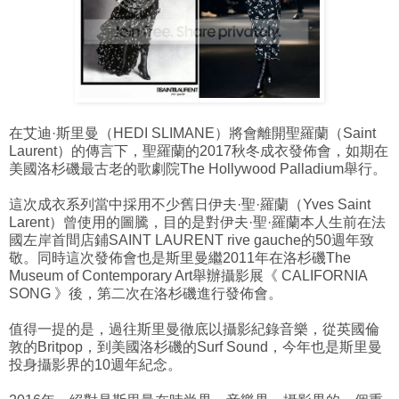
在艾迪·斯里曼（HEDI SLIMANE）將會離開聖羅蘭（Saint
Laurent）的傳言下，聖羅蘭的2017秋冬成衣發佈會，如期在
美國洛杉磯最古老的歌劇院The Hollywood Palladium舉行。
這次成衣系列當中採用不少舊日伊夫·聖·羅蘭（Yves Saint
Larent）曾使用的圖騰，目的是對伊夫·聖·羅蘭本人生前在法
國左岸首間店鋪SAINT LAURENT rive gauche的50週年致
敬。同時這次發佈會也是斯里曼繼2011年在洛杉磯The
Museum of Contemporary Art舉辦攝影展《 CALIFORNIA
SONG 》後，第二次在洛杉磯進行發佈會。
值得一提的是，過往斯里曼徹底以攝影紀錄音樂，從英國倫
敦的Britpop，到美國洛杉磯的Surf Sound，今年也是斯里曼
投身攝影界的10週年紀念。