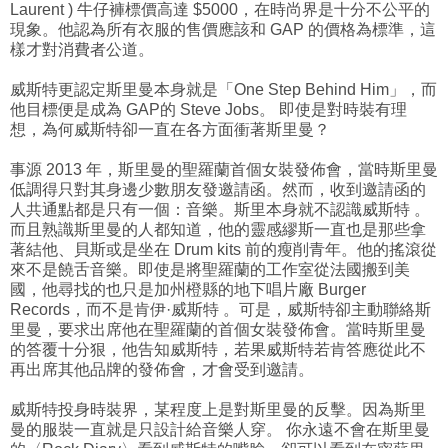
Laurent ) 牛仔褲標價高達 $5000，在時尚界是十分不公平的
現象。他認為所有衣服的售價應該和 GAP 的價格為標準，這
樣才對消費者公道。
威斯特更認定斯里曼本身就是「One Step Behind Him」，而
他目標便是成為 GAP的 Steve Jobs。 即使是對時裝有理
想，為何威斯特卻一直在各方面衝著斯里曼？
事源 2013 年，斯里曼的聖羅蘭首個女裝發佈會，當時斯里曼
低調得只對其身邊少數朋友發邀請函。然而，收到邀請函的
人共通點都是只有一個：音樂。斯里本身就不認識威斯特 。
而且熟識斯里曼的人都知道，他的靈感繆斯一直也是那些拿
著結他、貝斯或是坐在 Drum kits 前的瘦削青年。他的搖滾從
來不是饒舌音樂。即使是將聖羅蘭的工作室從法國搬到美
國，他尋找的也只是加州橙縣的地下唱片廠 Burger
Records，而不是肯伊·威斯特 。可是，威斯特卻主動聯絡斯
里曼，要求出席他在聖羅蘭的首個女裝發佈會。當時斯里曼
的答覆十分狠，他告知威斯特，若果威斯特若肯答應從此不
再出席其他品牌的發佈會，才會受到邀請。
威斯特投身時裝界，某程度上是對斯里曼的反擊。因為斯里
曼的服裝一直就是只設計給音樂人穿。 你永遠不會在斯里曼