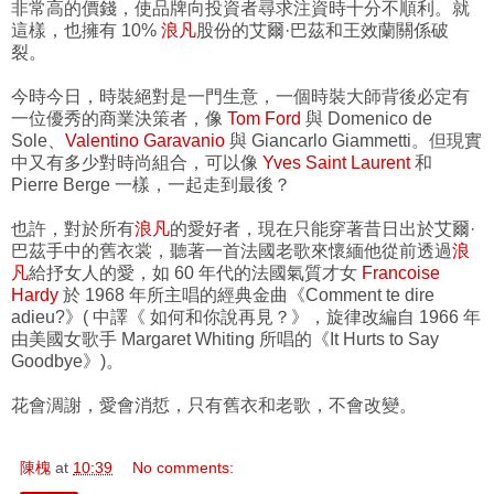
非常高的價錢，使品牌向投資者尋求注資時十分不順利。就
這樣，也擁有 10%
浪凡
股份的艾爾·巴茲和王效蘭關係破
裂。
今時今日，時裝絕對是一門生意，一個時裝大師背後必定有
一位優秀的商業決策者，像
Tom Ford
與 Domenico de
Sole、
Valentino Garavanio
與 Giancarlo Giammetti。但現實
中又有多少對時尚組合，可以像
Yves Saint Laurent
和
Pierre Berge 一樣，一起走到最後？
也許，對於所有
浪凡
的愛好者，現在只能穿著昔日出於艾爾·
巴茲手中的舊衣裳，聽著一首法國老歌來懷緬他從前透過
浪
凡
給抒女人的愛，如 60 年代的法國氣質才女
Francoise
Hardy
於 1968 年所主唱的經典金曲《Comment te dire
adieu?》( 中譯《 如何和你說再見？》，旋律改編自 1966 年
由美國女歌手 Margaret Whiting 所唱的《It Hurts to Say
Goodbye》)。
花會淍謝，愛會消悊，只有舊衣和老歌，不會改變。
陳槐
at
10:39
No comments: