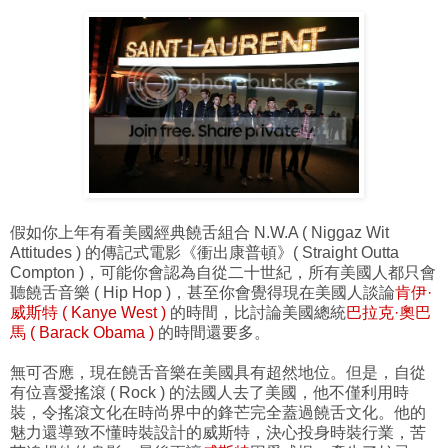
假如你上年有看美國經典饒舌組合 N.W.A ( Niggaz Wit
Attitudes ) 的傳記式電影《衝出康普頓》( Straight Outta
Compton )，可能你會認為自從二十世紀，所有美國人都只會
聽饒舌音樂 ( Hip Hop )，甚至你會覺得現在美國人談論
肯伊·
威斯特 ( Kanye West )
的時間，比討論美國總統
巴拉克·奧巴
馬 ( Barack Obama )
的時間還要多。
無可否應，現在饒舌音樂在美國具有超然地位。但是，自從
有位喜愛搖滾 ( Rock ) 的法國人去了美國，他不僅利用時
裝，令搖滾文化在時尚界中的鋒芒完全蓋過饒舌文化。他的
魅力還導致不懂時裝設計的威斯特，決心投身時裝行業，苦