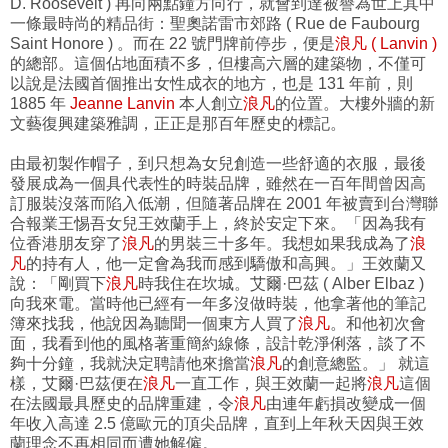
D. Roosevelt ) 再向兩點鐘方向行，就會到達被譽為世上其中
一條最時尚的精品街：聖奧諾雷市郊路 ( Rue de Faubourg
Saint Honore ) 。而在 22 號門牌前停步，便是
浪凡 ( Lanvin )
的總部。這個佔地面積不多，但樓高六層的建築物，不僅可
以說是法國首個推出女性成衣的地方，也是 131 年前，則
1885 年
Jeanne Lanvin
本人創立
浪凡
的位置。大樓外牆的新
文藝復興建築雅調，正正是那百年歷史的標記。
由最初製作帽子，到只想為女兒創造一些舒適的衣服，最後
發展成為一個具代表性的時裝品牌，雖然在一百年間曾因高
訂服裝沒落而陷入低潮，但隨著品牌在 2001 年被賣到台灣聯
合報業王惕吾女兒王效蘭手上，終於安定下來。「因為我有
位香港朋友穿了
浪凡
的男裝三十多年。我想如果我成為了
浪
凡
的持有人，他一定會為我而感到驕傲和高興。」王效蘭又
說：「剛買下
浪凡
時我住在坎城。艾爾·巴茲 ( Alber Elbaz )
向我來電。當時他已經有一年多沒做時裝，他拿著他的筆記
簿來找我，他說因為聽聞一個東方人買了
浪凡
。和他初次會
面，我看到他的風格著重簡約線條，設計乾淨俐落，談了不
夠十分鐘，我就決定聘請他來擔當
浪凡
的創意總監。」 就這
樣，艾爾·巴茲便在
浪凡
一直工作，與王效蘭一起將
浪凡
這個
在法國最具歷史的品牌重建，令
浪凡
由連年虧損改變成一個
年收入高達 2.5 億歐元的頂尖品牌，直到上年秋天因與王效
蘭理念不再相同而遭她解僱。