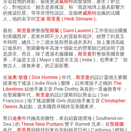
苦追趕他的身影。最後更讓
威斯特
因愛成恨，產生了妒忌
心，對他說出「饒舌是新搖滾」和「我是地球上最具影響力
的搖滾巨星」等等非理性說話。這個將
威斯特
迫瘋的法國
人，他的名字叫
艾迪·斯里曼 ( Hedi Slimane )
。
最初，
斯里曼
將整個
聖羅蘭 ( Saint Laurent )
工作室由法國搬
到美國西岸，惹來外間不少人的質疑和批評。經歷了約莫五
年時間，總共二十二個女裝與男裝成衣系列，加上重啓高級
訂做系列，聖羅蘭每年高達十億歐元的營業額已經說明了誰
是誰非。而且，除了透過衣服賺錢，
斯里曼
對整個美國音樂
界，不論是主流 ( Major ) 或是非主流 ( Indie )，也帶來了「前
無古人，後無來者」的正面影響。
在
迪奧·桀傲 ( Dior Homme )
年代，
斯里曼
的設計靈感主要圍
繞著地下搖滾 ( Indie Rock ) 樂隊，以有壞孩子之稱的
The
Libertines
結他手兼主音 Pete Dorthy 為首的一眾倫敦青年 ；
在聖羅蘭年代，
斯里曼
的設計謬斯則以舊金山 ( San
Francisco ) 地下搖滾樂隊 Girls 的結他手兼主音
Christopher
Owens
為起點，從美國西岸橫跨至美國東岸。
舊日
迪奧
年代極具前瞻性，來自紹森德濱海 ( Southend-on-
Sea ) 的
These New Puritans
雙子 Barnett 兄弟；在
聖羅蘭
年代，
斯里曼
同樣找到來自加利福尼亞州 ( California ) 橙縣 (