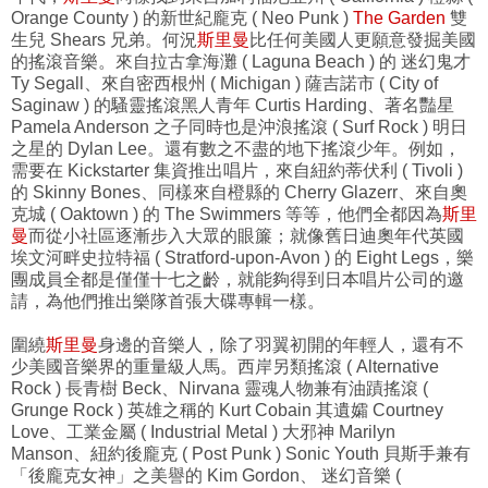
Orange County ) 的新世紀龐克 ( Neo Punk )
The Garden
雙
生兒 Shears 兄弟。何況
斯里曼
比任何美國人更願意發掘美國
的搖滾音樂。來自拉古拿海灘 ( Laguna Beach ) 的 迷幻鬼才
Ty Segall、來自密西根州 ( Michigan ) 薩吉諾市 ( City of
Saginaw ) 的騷靈搖滾黑人青年 Curtis Harding、著名豔星
Pamela Anderson 之子同時也是沖浪搖滾 ( Surf Rock ) 明日
之星的 Dylan Lee。還有數之不盡的地下搖滾少年。例如，
需要在 Kickstarter 集資推出唱片，來自紐約蒂伏利 ( Tivoli )
的 Skinny Bones、同樣來自橙縣的 Cherry Glazerr、來自奧
克城 ( Oaktown ) 的 The Swimmers 等等，他們全都因為
斯里
曼
而從小社區逐漸步入大眾的眼簾；就像舊日迪奧年代英國
埃文河畔史拉特福 ( Stratford-upon-Avon ) 的 Eight Legs，樂
團成員全都是僅僅十七之齡，就能夠得到日本唱片公司的邀
請，為他們推出樂隊首張大碟專輯一樣。
圍繞
斯里曼
身邊的音樂人，除了羽翼初開的年輕人，還有不
少美國音樂界的重量級人馬。西岸另類搖滾 ( Alternative
Rock ) 長青樹 Beck、Nirvana 靈魂人物兼有油蹟搖滾 (
Grunge Rock ) 英雄之稱的 Kurt Cobain 其遺孀 Courtney
Love、工業金屬 ( Industrial Metal ) 大邪神 Marilyn
Manson、紐約後龐克 ( Post Punk ) Sonic Youth 貝斯手兼有
「後龐克女神」之美譽的 Kim Gordon、 迷幻音樂 (