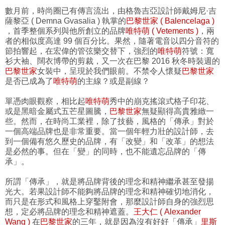
數月前，時尚圈已有傳言流出，由格魯吉亞設計師戴姆尼·吉
薩黎亞 ( Demna Gvasalia ) 執掌的
巴黎世家 ( Balencelaga )
，首季整個系列與他所創立的品牌
唯特萌 ( Vetements )
，兩
者的相似度高達 99 個百分比。果然，隨著電音以四分音符的
節拍響起，在宏偉的管弦樂交替下，強烈的
唯特萌
符號：寬
衫大袖、闊衣博帶的剪裁，又一次在巴黎 2016 秋冬時裝週的
巴黎世家
女裝中，呈現於我們眼前。不禁令人懷疑
巴黎世家
是否已成為了
唯特萌
的主線？或是副線？
單憑肉眼觀察，相比起
唯特萌
秀中的崩克搖滾式格子印花、
或是黑暗金屬式五芒星圖騰，
巴黎世家
無疑顯得高貴雅緻一
些。然而，在時尚工業裡，除了技藝，風格的「傳承」對於
一個高端品牌也是非常重要。當一個年輕力壯的設計師，去
到一個備有悠久歷史的品牌，有「改變」和「改革」的想法
是必然的事。但在「變」的同時，也不能遺忘品牌的「傳
承」。
所謂「傳承」，就是將品牌背後的理念和精神繼承甚至發揚
光大。若果設計師不能夠將品牌的理念和精神確切地消化，
而只是在形式和風格上穿鑿附會，那麼設計師自身的強烈思
想，定必將品牌的理念和精神遮蓋。
王大仁 ( Alexander
Wang )
在
巴黎世家
的三年，就是因為沒有好好「傳承」
里斯