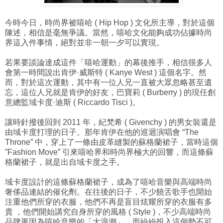
今時今日，時尚界被嘻哈 ( Hip Hop ) 文化所主導，對於這個
陳述，相信是毫無爭議。當然，嘻哈文化能夠成功佔據時尚
界這入件事情，絕對並非一朝一夕可以實現。
若果要談論達成這件「嘻哈運動」的幕後推手，相信很多人
會第一時間說出肯伊·威斯特 ( Kanye West ) 這個名字。然
而，對於這次運動，其中有一位人兄一直被大眾忽略甚至遺
忘，這位人兄就是肯伊的好友，巴寶莉 ( Burberry ) 的現任創
意總監域卡度·迪斯 ( Riccardo Tisci )。
讓時針撥後回到 2011 年，紀梵希 ( Givenchy ) 的男女裝還是
由域卡度打理的日子。那年肯伊在他的巡迴演唱會 “The
Throne” 中，穿上了一條由皮革縫製的蘇格蘭裙子，當時這個
”Fashion Move” 引來嘻哈界和時尚界極大的回響，而這條蘇
格蘭裙子，就是出自域卡度之手。
域卡度設計的這條蘇格蘭裙子，成為了嘻哈音樂與高端時尚
奢侈品連結的催化劑。在往後的日子，不少饒舌歌手也開始
注重他們所穿的衣服，他們不再是盲目炫耀所穿的衣服有多
貴 ，他們開始講究自身所穿的風格 ( Style )，不少高端時尚
品牌更因為嘻哈音樂的「大浪潮」，而紛紛投入這個勢不可