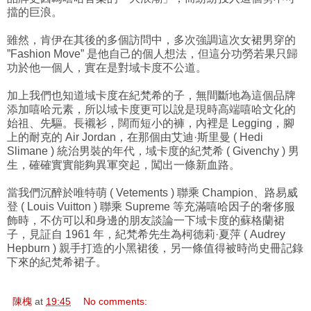
擋的巨浪。
雖然，肯伊在其後的多個訪問中，多次強調這次女裙男穿的
”Fashion Move” 是他自己的個人想法，但這分功勞若果只歸
功於他一個人，實在是對域卡度不公道。
加上我們也知道域卡度在紀梵希的子，無間斷地為這個品牌
添加嘻哈元素，所以域卡度更可以說是現時高端嘻哈文化的
始祖、先驅。長襯衫，闊而短小的褲，內裡是 Legging，腳
上的耐克的 Air Jordan，在那個由艾迪·斯里曼 ( Hedi
Slimane ) 統治男裝的年代，域卡度的紀梵希 ( Givenchy ) 男
生，確確實實能夠異軍突起，闖出一條新血路。
當我們沉醉於唯特萌 ( Vetements ) 聯乘 Champion、路易威
登 ( Louis Vuitton ) 聯乘 Supreme 等充滿嘻哈因子的奢侈服
飾時，不仿可以和身邊的朋友談論一下域卡度的蘇格蘭裙
子，見証自 1961 年，紀梵希先生為柯德莉·夏萍 ( Audrey
Hepburn ) 親手打造的小黑裙後，另一條值得被時尚史冊記錄
下來的紀梵希裙子。
陳槐
at
19:45
No comments: