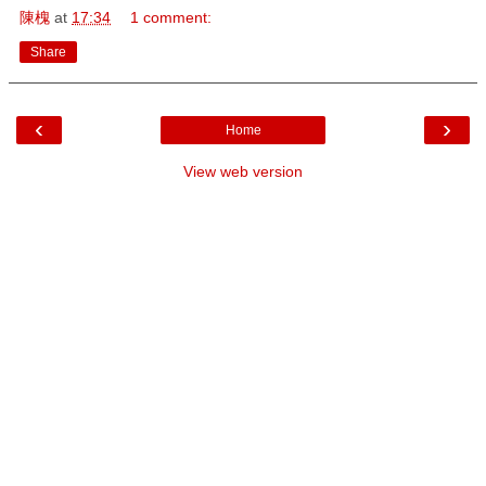
陳槐
at
17:34
1 comment:
Share
‹
›
Home
View web version