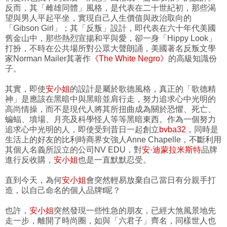
反而，其「雌雄同體」風格，是代表在二十世紀初，那些渴
望與男人平起平坐，實現自己人生價值與政治取向的
「Gibson Girl」；其「反叛」設計，即代表在六十年代美國
舊金山中，那些熱烈宣揚和平與愛，卻一身「Hippy Look」
打扮，不時在公共場所對公眾大聲朗誦，美國著名反叛文學
家Norman Mailer其著作
《The White Negro》
的高級知識份
子。
其實，即使
安小姐
的設計是屬於歌德風格，真正的「歌德精
神」是應該在黑暗中與黑暗並肩行走，努力追求心中光明的
高尚情操，而不是現代人將其所扭曲成為關於恐懼、死亡、
蝙蝠、墳場、月亮及科學怪人等等黑暗東西。作為一個努力
追求心中光明的人，即使受到昔日一起創立
bvba32
，同時是
生活上的好友的比利時商界女強人Anne Chapelle，不斷利用
其個人名義所設立的公司NV EDU，對
安·迪蒙拉米斯特
品牌
進行反收購，
安小姐
也是一直默默忍受。
直到今天，為何
安小姐
會突然輕易放棄自己當日有分親手打
造，以自己命名的個人品牌t呢？
也許，
安小姐
突然發現一些性急的朋友，已經大煞風景地先
走一步，離開了時尚圈，如與「六君子」齊名，同樣世人也