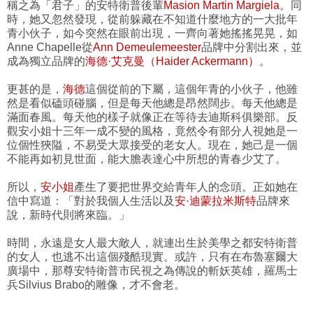
稱之為「君子」的安特衛普後輩
Masion Martin Margiela
。同
時，她又忽然發現，從前躲藏在不知道什麼地方的一大批年
青小伙子，如今突然在眼前出現，一齊向著她搖搖晃晃，如
Anne Chapelle從
Ann Demeulemeester
品牌中分割出來，並
成為獨立品牌的
海德·艾克曼（Haider Ackermann）
。
更甚的是，
海德
這個從前的下屬，這個年青的小伙子，他雖
然是看似磕頭碰腦，但是每天他總是昂然闊步。每天他總是
滿面春風。每天他的樣子就像正在等待去迪斯科俱樂部。反
觀安小姐十三年一成不變的風格，竟然令有部分人視她是一
位個性狹隘，不易受大眾接受的老女人。現在，她己是一個
不能再如初見世面，能大膽表達心中所想的青春少艾了。
所以，
安小姐
產生了要把世界交給青年人的念頭。正如她在
信中寫道：「對於我個人生活以及
安·迪蒙拉米斯特
品牌來
說，新時代則將來臨。」
時間，永遠是女人最大敵人，就連出生於美學之都安特衛普
的女人，也逃不出這個殘酷現實。或許，只有在布魯塞爾大
廣場中，那尊安特衛普市民視之為傳說的斬妖英雄，羅馬士
兵Silvius Brabo的雕像，才不會老。