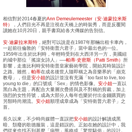
相信對於2014春夏的
Ann Demeulemeester（安·迪蒙拉米斯
特）
，人們目光不再是注視在天橋上的時裝秀，而是反覆閱
讀她在10月20日，親手書寫給各大傳媒的告別信。
安·迪蒙拉米斯特
，絕對可以說是在1987年那輛出租卡車內，
一起前往倫敦的「安特衛普六君子」當中最出色的一位。
1959年出生於比利時，年輕時受到在大西洋另一方，美國紐
約城中那位「搖滾女詩人」──
帕蒂·史密斯（Patti Smith）
所
影響，走進比利時安特衛普皇家藝術學院，開始其時裝設計
之路。雖然，
帕蒂
在成名後世人隨即稱之為音樂界的「崩克
教母」，但是
安小姐
的設計並沒有充滿「too fast to live, too
young to die」的口號或「Sex」的情色影像。
安小姐
一直以
黑白為主題，再配合大量層次疊搭與及不對稱的剪裁，加上
強烈的女性符號，成為大部分人每年也樂於付出金錢購買的
另類時尚潮流。
安小姐
順理成章成為「安特衛普六君子」之
首。
長久以來，不少時尚媒體一直誤把
安小姐
的設計解讀成黑
暗、頹廢的歌德服裝，這是錯誤的。正如在她的設計中，我
們從來也找不到甚麼「病態」風格或「驚世駭俗」的設計。