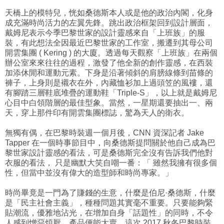
天橋上的模特兒，恍如桑德斯本人或是他的政治內閣，化身
成充滿時尚活力的左翼先鋒。
跳出政治框架回到設計層面，
戴姆尼表示今季巴黎世家的設計靈感來自「上班族」的服
裝，有此想法全因最近巴黎世家的工作室，搬遷到其母公司
開雲集團 ( Kering ) 的大廈。透過每天觀察「上班族」在兩個
辦公室來來往往的過程，激發了他全新的創作靈感，在西裝
加添休閒和運動元素。下身是沿著傾斜的肩膀線條到苗條的
褲子，上身則是襯衣在外，內藏恤衫加上過頭笠的風褸，還
有腳踏三層鞋底堆疊的運動鞋「Triple-S」，以上就是戴姆尼
心目中白領階層的最佳型象。當然，一星期還要抽出一、兩
天，穿上那件印有開雲集團標誌，驚為天人的衛衣。
無獨有偶，在巴黎時裝週一個月後，CNN 資深記者 Jake
Tapper 在一個時事節目中，向桑德斯提問關於他自己成為巴
黎世家設計靈感的看法，可是桑德斯完全沒有告訴我們他對
衣服的看法， 只是幽默大笑自嘲一番：「 雖然我擁有很多個
性，但當中並沒有偉大的造型師和時尚專家。」
時尚畢竟是一門為了賺錢的生意，什麼是伯尼·桑德斯，什麼
是「民主社會主義」，種種問題其實毫不重要。只要能夠緊
貼潮流，優雅地沾光，在增加自身「話題性」的同時，不令
人感到憎惡煩厭，產品便能大賣。這次 2017 秋冬巴黎時裝