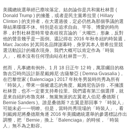
美國總統選舉經已塵埃落定。姑勿論你是共和黨杜林普 (
Donald Trump ) 的擁躉，或者是民主黨希拉里 ( Hillary
Clinton ) 的支持者，在大選過後，定必仍然為那個爭議的選
舉結果喋喋不休。特別是在追求自由、平等、博愛的時尚
界，針對杜林普時常發表歧視言論的「大嘴巴」形象，反對
他的聲音幾乎是一面倒。還記得在 2016 年秋冬紐約時裝週，
Marc Jacobs 於其同名品牌謝幕時，身穿其本人替希拉里競
選活動設計的襯衣現身。我們大概可以肯定作為「時裝
人」，根本沒有任何理由站在杜林普一方。
然而，凡事總有例外。1 月 18 日正午 12 時，萬眾矚目的格
魯吉亞時尚設計新星戴姆尼·吉薩黎亞 ( Demna Gvasalia )，
在巴黎世家 ( Balenciaga ) 2017 年秋冬男裝時尚秀為所有
「時裝人」帶來一個被遺忘的角度。戴姆尼告訴你，不擁護
杜林普，也不一定要支持希拉里。我們還有第三個選擇，就
是來自紐約布魯克林，無黨無派的左翼老人伯尼·桑德斯 (
Bernie Sanders )。誰是桑德斯？左翼是那回事？「時裝人」
可能未必一一明瞭。但是，當時尚秀現場的「時裝人」，看
到戴姆尼將桑德斯
角逐 2016 年美國總統選舉的參選標誌作出
調整，把「Bernie」換上「Balenciaga」的時候，「時裝
人」無不為之動容。