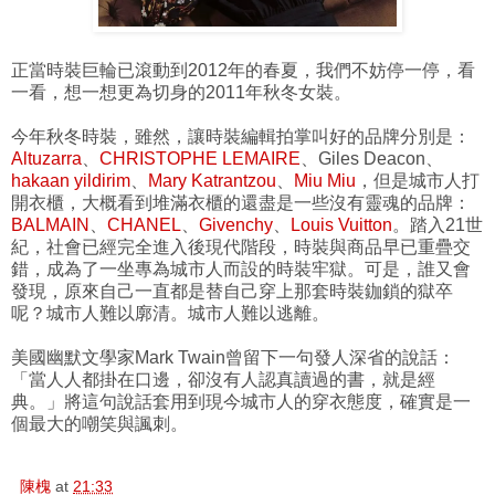
正當時裝巨輪已滾動到2012年的春夏，我們不妨停一停，看
一看，想一想更為切身的2011年秋冬女裝。
今年秋冬時裝，雖然，讓時裝編輯拍掌叫好的品牌分別是：
Altuzarra
、
CHRISTOPHE LEMAIRE
、Giles Deacon、
hakaan yildirim
、
Mary Katrantzou
、
Miu Miu
，但是城市人打
開衣櫃，大概看到堆滿衣櫃的還盡是一些沒有靈魂的品牌：
BALMAIN
、
CHANEL
、
Givenchy
、
Louis Vuitton
。踏入21世
紀，社會已經完全進入後現代階段，時裝與商品早已重疊交
錯，成為了一坐專為城市人而設的時裝牢獄。可是，誰又會
發現，原來自己一直都是替自己穿上那套時裝鉫鎖的獄卒
呢？城市人難以廓清。城市人難以逃離。
美國幽默文學家Mark Twain曾留下一句發人深省的說話：
「當人人都掛在口邊，卻沒有人認真讀過的書，就是經
典。」將這句說話套用到現今城市人的穿衣態度，確實是一
個最大的嘲笑與諷刺。
陳槐
at
21:33