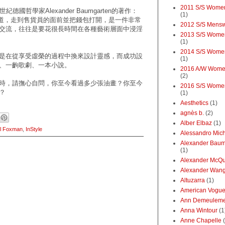
2011 S/S Wome
哲學家Alexander Baumgarten的著作：
(1)
。要知道，走到售貨員的面前並把錢包打開，是一件非常
2012 S/S Mens
交流，往往是要花很長時間在各種藝術層面中浸淫
2013 S/S Wome
(1)
2014 S/S Wome
是在從享受虛榮的過程中換來設計靈感，而成功設
(1)
、一齣歌劇、一本小說。
2016 A/W Wome
(2)
時，請撫心自問，你至今看過多少張油畫？你至今
2016 S/S Wome
？
(1)
Aesthetics
(1)
agnès b.
(2)
Alber Elbaz
(1)
el Foxman
,
InStyle
Alessandro Mic
Alexander Baum
(1)
Alexander McQ
Alexander Wan
Altuzarra
(1)
American Vogu
Ann Demeuleme
Anna Wintour
(1
Anne Chapelle