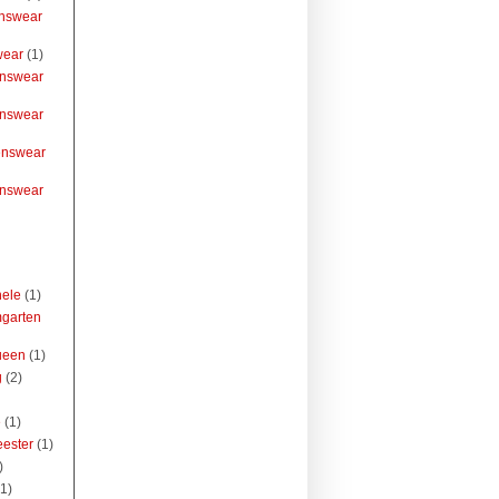
nswear
wear
(1)
nswear
nswear
nswear
nswear
hele
(1)
garten
ueen
(1)
g
(2)
e
(1)
ester
(1)
)
(1)