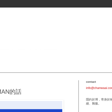
contact
info@chanwaai.c
MAN的話
隱約於博，寄身於
縵、雜服。