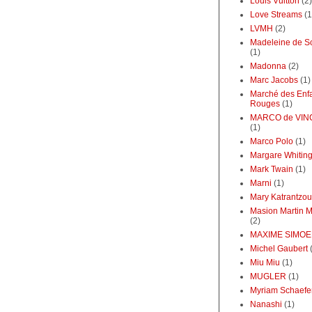
Louis Vuitton
(2)
Love Streams
(1
LVMH
(2)
Madeleine de S
(1)
Madonna
(2)
Marc Jacobs
(1)
Marché des Enf
Rouges
(1)
MARCO de VI
(1)
Marco Polo
(1)
Margare Whitin
Mark Twain
(1)
Marni
(1)
Mary Katrantzou
Masion Martin M
(2)
MAXIME SIMO
Michel Gaubert
Miu Miu
(1)
MUGLER
(1)
Myriam Schaefe
Nanashi
(1)