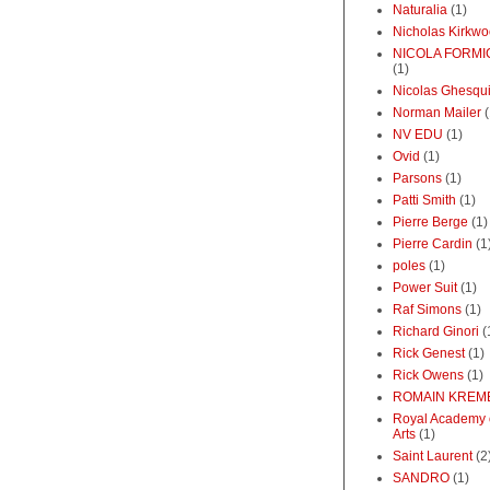
Naturalia
(1)
Nicholas Kirkw
NICOLA FORMI
(1)
Nicolas Ghesqu
Norman Mailer
(
NV EDU
(1)
Ovid
(1)
Parsons
(1)
Patti Smith
(1)
Pierre Berge
(1)
Pierre Cardin
(1
poles
(1)
Power Suit
(1)
Raf Simons
(1)
Richard Ginori
(
Rick Genest
(1)
Rick Owens
(1)
ROMAIN KREM
Royal Academy 
Arts
(1)
Saint Laurent
(2
SANDRO
(1)