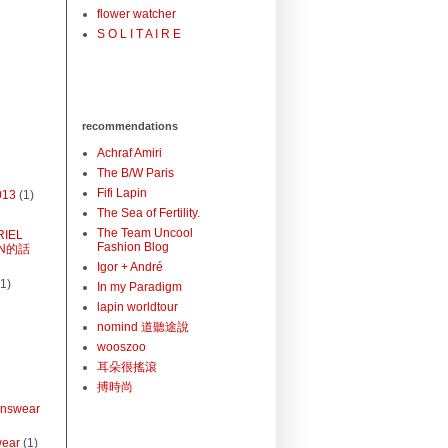
flower watcher
S O L I T A I R E
recommendations
Achraf Amiri
The B/W Paris
Fifi Lapin
013
(1)
The Sea of Fertility.
The Team Uncool
IEL
Fashion Blog
AN的話
Igor + André
(1)
In my Paradigm
lapin worldtour
nomind 道聽途說
wooszoo
耳朵很搖滾
搏時尚
nswear
wear
(1)