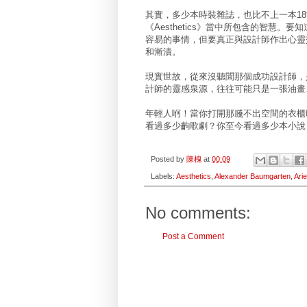
其實，多少本時裝雜誌，也比不上一本18世紀德國
《Aesthetics》當中所包含的智慧
容易的事情，但要真正與設計師作出心靈
和漸漬。
現實世故，從來沒聽聞那個成功設計師，
計師的靈感泉源，往往可能只是一張油畫
年輕人哬！當你打開那黱不出空間的衣櫃
看過多少齣歌劇？你至今看過多少本小說
Posted by
陳槐
at
00:09
Labels:
Aesthetics
,
Alexander Baumgarten
,
Ari
No comments:
Post a Comment