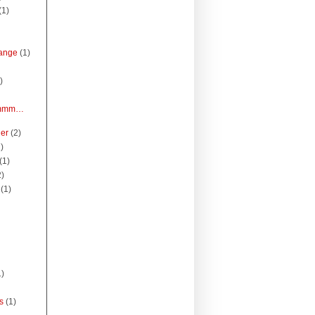
(1)
sange
(1)
)
Hmmm…
ier
(2)
)
(1)
2)
(1)
1)
s
(1)