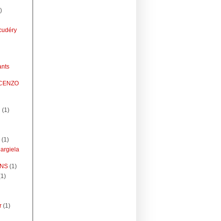
)
cudéry
ants
NCENZO
g
(1)
(1)
argiela
ENS
(1)
(1)
r
(1)