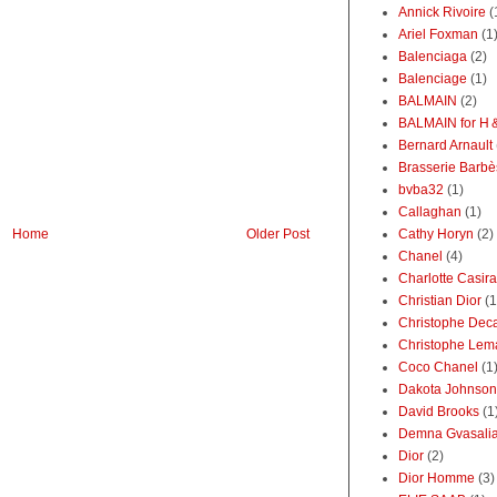
Annick Rivoire
(
Ariel Foxman
(1
Balenciaga
(2)
Balenciage
(1)
BALMAIN
(2)
BALMAIN for 
Bernard Arnault
Brasserie Barbè
bvba32
(1)
Callaghan
(1)
Home
Older Post
Cathy Horyn
(2)
Chanel
(4)
Charlotte Casir
Christian Dior
(1
Christophe Dec
Christophe Lem
Coco Chanel
(1
Dakota Johnson
David Brooks
(1
Demna Gvasali
Dior
(2)
Dior Homme
(3)