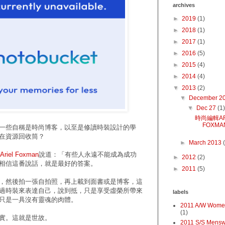
archives
►
2019
(1)
►
2018
(1)
►
2017
(1)
►
2016
(5)
►
2015
(4)
►
2014
(4)
▼
2013
(2)
▼
December 2
▼
Dec 27
(1)
時尚編輯AR
FOXM
一些自稱是時尚博客，以至是修讀時裝設計的學
在資源回收筒？
►
March 2013
Ariel Foxman
說道：「有些人永遠不能成為成功
►
2012
(2)
相信這番說話，就是最好的答案。
►
2011
(5)
，然後拍一張自拍照，再上載到面書或是博客，這
過時裝來表達自己，說到抵，只是享受虛榮所帶來
labels
只是一具沒有靈魂的肉體。
2011 A/W Wome
(1)
實。這就是世故。
2011 S/S Mens