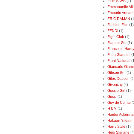
ELIE SAAB
(1)
Emmanuelle Alt
Emporio Armani
ERIC DAMAN
(1
Fashion Film
(1)
FENDI
(1)
Fight Club
(1)
Flapper Girl
(1)
Francoise Hard
Frida Giannini
(
Front National
(
Giancarlo Giamm
Gibson Girl
(1)
Giles Deacon
(2
Givenchy
(4)
Gossip Girl
(1)
Gucci
(1)
Guy de Cointe
(
H＆M
(1)
Haider Ackerma
Hakaan Yildirim
Harry Style
(1)
Hedi Slimane
(4