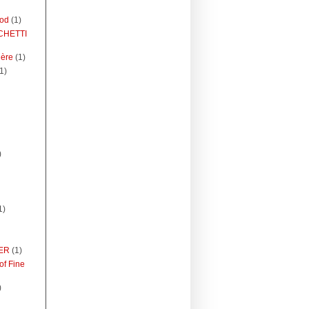
ood
(1)
CHETTI
ière
(1)
1)
)
1)
ER
(1)
of Fine
)