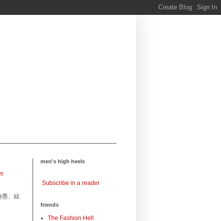
men's high heels
om
Subscribe in a reader
翰墨、絃
friends
The Fashion Hell