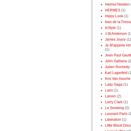
Helmut Newton
HERMES
(1)
Hippy Look
(1)
Ines de la Fres
InStyle
(1)
J.W.Anderson
(1
James Joyce
(1)
Je M'appelle 
(1)
Jean Paul Gault
John Galliano
(2
Julien Rochedy
Karl Lagerfeld
(
Kris Van Assche
Lady Gaga
(1)
Lairs
(1)
Lanvin
(2)
Larry Clark
(1)
Le Smoking
(2)
Leonard Paris
(
Libération
(1)
Little Black Dres