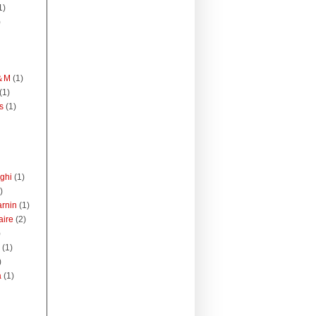
1)
)
H＆M
(1)
(1)
s
(1)
aghi
(1)
)
arnin
(1)
aire
(2)
)
(1)
)
a
(1)