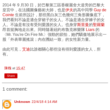
2014 年 9 月30 日，於巴黎第三區香榭麗舍大道旁的巴黎大
皇宮中，在法國圖像藝術大師，也是
伊夫
的高中同學
Guy de
Cointe
生前所設計，那些黑白灰三色幾何三角形圖像底下，
我們看到不論是適合穿裙子的女人。不論是適合穿褲子的女
人。不論是有沒有受到愛護的女人。也身穿
斯里曼
的
聖羅蘭
昂首挺胸地走出來。同時隨著紐約布魯克林樂隊
Liars
的
〈Mr. You're On Fire Mr.〉強勁的節拍，她們驕傲地展示出一
股「外表華麗搖滾；內在圑結一致」的女性新力量。
由此可見，
艾迪
比誰都關心那些沒有得到愛護的女人，所
有。
陳槐
at
15:47
Share
1 comment:
Unknown
22/4/18 4:14 AM